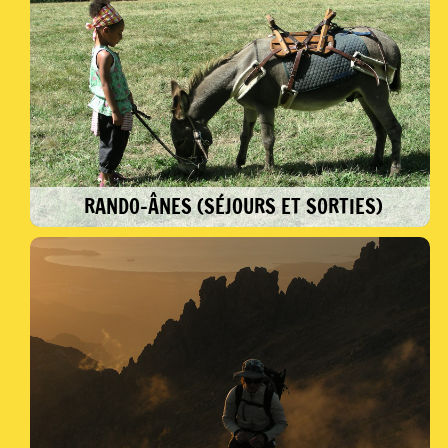
RANDO-ÂNES (SÉJOURS ET SORTIES)
Partir avec des ânes, c'est la découverte d'un
compagnon de route robuste et paisible. C'est
aussi l'occasion de renouer avec un animal
autrefois incontournable dans le paysage
montagnard.