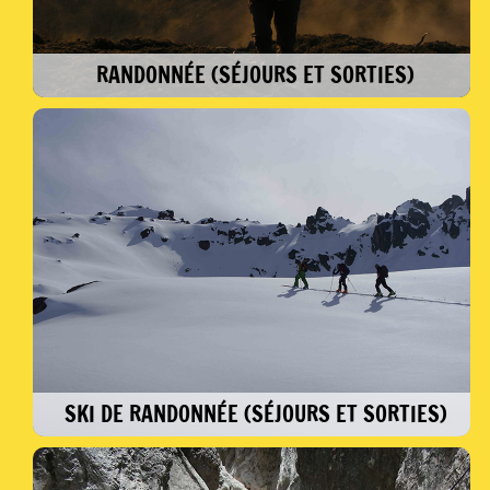
RANDONNÉE (SÉJOURS ET SORTIES)
Partager, apprendre, contempler en se
laissant porter par le rythme de la marche. De
la découverte vers l’autonomie, nous sommes
là pour vous aider à profiter des secrets des
montagnes.
SKI DE RANDONNÉE (SÉJOURS ET SORTIES)
Quitter l’univers des stations pour accéder à la