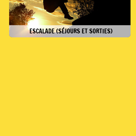
ESCALADE (SÉJOURS ET SORTIES)
Découvrir l’activité escalade, réaliser vos
premières grandes voies, vous perfectionner
techniquement dans les manips de corde…