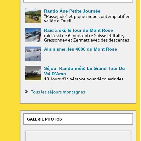
Rando Âne Petite Journée
"Passejade" et pique nique contemplatif en
vallée d'Oueil
Raid à ski, le tour du Mont Rose
raid à ski de 6 jours entre Suisse et Italie,
Gressonney et Zermatt avec des descentes
spectaculaires à 4000m d'altitude.
Alpinisme, les 4000 du Mont Rose
Séjour Randonnée: Le Grand Tour Du
Val D’Aran
10 Jours d’itinérance pour découvrir des
frontières sauvages et le Parc National des
Encantats...
Tous les séjours montagnes
GALERIE PHOTOS