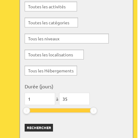
résultats
Durée (jours)
à