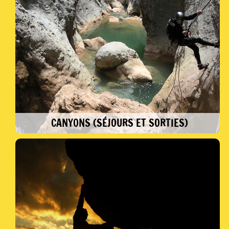
montagne sauvage hivernale,
bienvenue dans le monde du silence,
où chacun doit dessiner ses propres courbes !
CANYONS (SÉJOURS ET SORTIES)
Découvrir une activité ludique et
rafraîchissante... De la randonnée aquatique,
des canyons d’initiation aux canyons
d’envergure, progressez techniquement pour
acquérir une certaine autonomie….