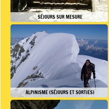
SÉJOURS SUR MESURE
Envie d’une aventure unique. Nous
construirons ensemble le séjour qui vous
correspond.
ALPINISME (SÉJOURS ET SORTIES)
Suivre le guide dans cet univers magique et