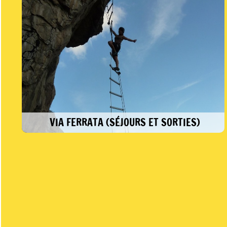
lumineux pour profiter du moment, sans prise
de décision ou participer à un stage pour vous
former, progresser et accéder à l’autonomie.
VIA FERRATA (SÉJOURS ET SORTIES)
Réaliser une première ascension verticale
facilitée par l’aménagement spécifique d’une
falaise... Goûter aux premières sensations de
vertiges ou se mesurer physiquement à des
surplombs pour les plus sportifs…