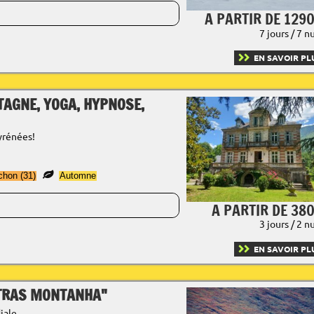
A PARTIR DE 1290
7 jours / 7 n
EN SAVOIR PL
AGNE, YOGA, HYPNOSE,
yrénées!
chon (31)
Automne
A PARTIR DE 380
3 jours / 2 n
EN SAVOIR PL
"TRAS MONTANHA"
iale.