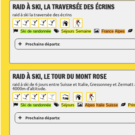
RAID À SKI, LA TRAVERSÉE DES ÉCRINS
raid à ski la traversée des écrins
Ski de randonnée
Séjours
Semaine
France
Alpes
Prochains départs:
RAID À SKI, LE TOUR DU MONT ROSE
raid à ski de 6 jours entre Suisse et Italie, Gressonney et Zermat
4000m d'altitude.
Ski de randonnée
Séjours
Alpes
Italie
Suisse
Pri
Prochains départs: