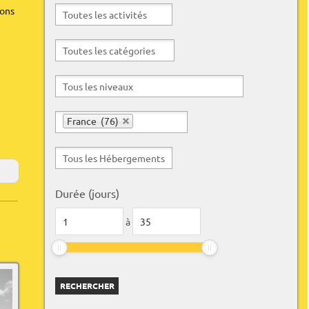
rons
résultats
France (76)
Durée (jours)
à