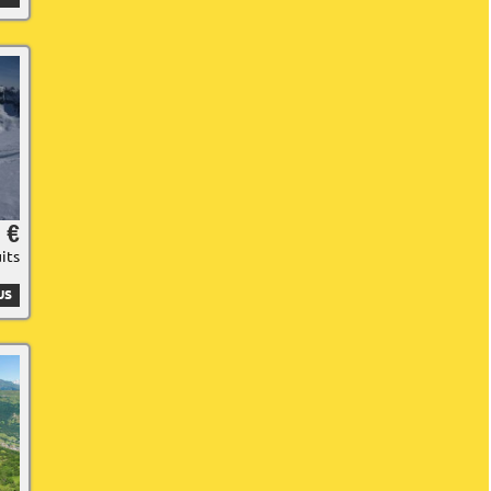
 €
uits
US