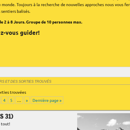
au monde. Toujours à la recherche de nouvelles approches nous vous fe
 sentiers balisés.
de 2 à 8 Jours. Groupe de 10 personnes max.
ez-vous guider!
URS ET DES SORTIES TROUVÉS
orties trouvées
4
5
…
»
Dernière page »
S 31)
 tout!