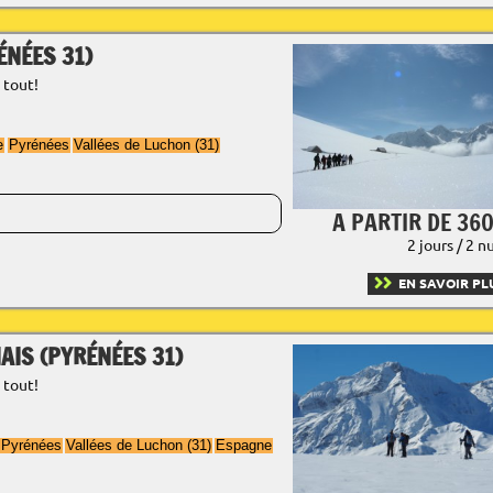
ÉNÉES 31)
 tout!
e
Pyrénées
Vallées de Luchon (31)
A PARTIR DE 360
2 jours / 2 n
EN SAVOIR PL
AIS (PYRÉNÉES 31)
 tout!
Pyrénées
Vallées de Luchon (31)
Espagne