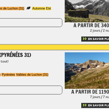
es de Luchon (31)
Automne
Eté
A PARTIR DE 340
2 jours / 2 n
EN SAVOIR PL
(PYRÉNÉES 31)
 tout!
e
Pyrénées
Vallées de Luchon (31)
A PARTIR DE 1190
7 jours / 7 n
EN SAVOIR PL