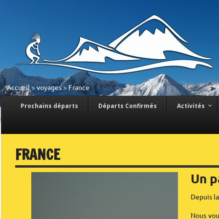
Accueil
>
voyages
>
France
Prochains départs
Départs Confirmés
Activités
FRANCE
Un p
Depuis la
Nous vous