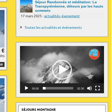
Séjour Randonnée et méditation: La
Transpyrénéenne, détours par les hauts
sommets
17 mars 2025 -
actualités
,
évenement
Toutes les actualités et événements
Lecteur
 €
vidéo
uits
US
00:00
02:30
SÉJOURS MONTAGNE