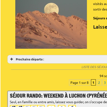
visités 
sortir des
Séjours 
Laiss
Prochains départs :
LISTE DES SÉJO
94 s
Page 1 sur 8
1
2
3
SÉJOUR RANDO: WEEKEND À LUCHON (PYRÉNÉE
Seul, en famille ou entre amis, laissez vous guider, on s'occupe de