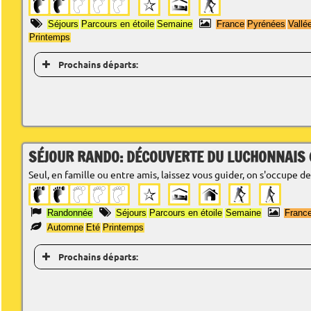
Séjours
Parcours en étoile
Semaine
France
Pyrénées
Vallé
Printemps
Prochains départs:
SÉJOUR RANDO: DÉCOUVERTE DU LUCHONNAIS 
Seul, en famille ou entre amis, laissez vous guider, on s'occupe de
Randonnée
Séjours
Parcours en étoile
Semaine
Franc
Automne
Eté
Printemps
Prochains départs: