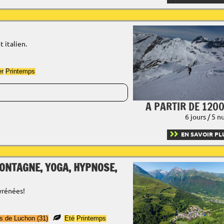
 italien.
er
Printemps
A PARTIR DE 1200
6 jours / 5 n
EN SAVOIR PL
ONTAGNE, YOGA, HYPNOSE,
yrénées!
s de Luchon (31)
Eté
Printemps