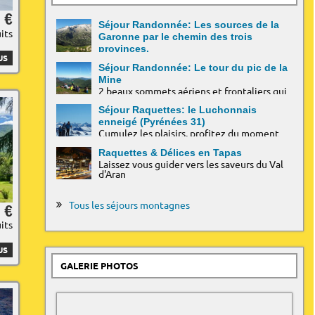
 €
Séjour Randonnée: Les sources de la
uits
Garonne par le chemin des trois
provinces.
US
Découverte des chemins historiques entre Occitanie,
Séjour Randonnée: Le tour du pic de la
Catalogne et Aragon
Mine
2 beaux sommets aériens et frontaliers qui
offrent une des plus belles vues sur l’Aneto.
Le tout servi sur un lit de Garonne!
Séjour Raquettes: le Luchonnais
enneigé (Pyrénées 31)
Cumulez les plaisirs, profitez du moment
Raquettes & Délices en Tapas
Laissez vous guider vers les saveurs du Val
d'Aran
Tous les séjours montagnes
 €
uits
US
GALERIE PHOTOS