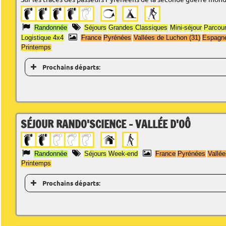
Randonnée
Séjours
Grandes Classiques
Mini-séjour
Parcour
Logistique 4x4
France
Pyrénées
Vallées de Luchon (31)
Espagn
Printemps
Prochains départs:
SÉJOUR RANDO'SCIENCE - VALLÉE D'OÔ
Randonnée
Séjours
Week-end
France
Pyrénées
Vallée
Printemps
Prochains départs: