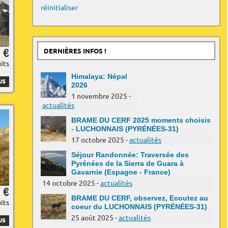
réinitialiser
 €
DERNIÈRES INFOS !
uits
Himalaya: Népal
US
2026
1 novembre 2025 -
actualités
BRAME DU CERF 2025 moments choisis
- LUCHONNAIS (PYRÉNÉES-31)
17 octobre 2025 -
actualités
Séjour Randonnée: Traversée des
Pyrénées de la Sierra de Guara à
Gavarnie (Espagne - France)
14 octobre 2025 -
actualités
 €
BRAME DU CERF, observez, Ecoutez au
uits
coeur du LUCHONNAIS (PYRÉNÉES-31)
25 août 2025 -
actualités
US