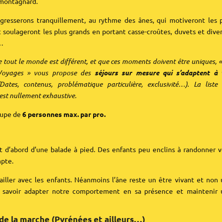
montagnard.
gresserons tranquillement, au rythme des ânes, qui motiveront les 
 soulageront les plus grands en portant casse-croûtes, duvets et dive
 …
 tout le monde est différent, et que ces moments doivent être uniques,
 Voyages » vous propose des
séjours sur mesure qui s’adaptent à 
(Dates, contenus, problématique particulière, exclusivité…). La liste
’est nullement exhaustive.
oupe de
6 personnes max. par pro.
git d’abord d’une balade à pied. Des enfants peu enclins à randonner 
mpte.
ailler avec les enfants. Néanmoins l’âne reste un être vivant et non
-il savoir adapter notre comportement en sa présence et maintenir
e la marche (Pyrénées et ailleurs…)