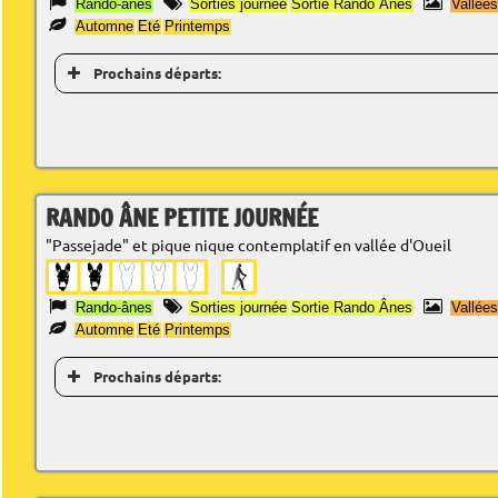
Rando-ânes
Sorties journée
Sortie Rando Ânes
Vallée
Automne
Eté
Printemps
Prochains départs:
RANDO ÂNE PETITE JOURNÉE
"Passejade" et pique nique contemplatif en vallée d'Oueil
Rando-ânes
Sorties journée
Sortie Rando Ânes
Vallée
Automne
Eté
Printemps
Prochains départs: