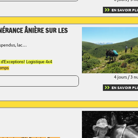
EN SAVOIR PL
NÉRANCE ÂNIÈRE SUR LES
uspendus, lac…
 d'Exceptions!
Logistique 4x4
temps
4 jours / 3 n
EN SAVOIR PL