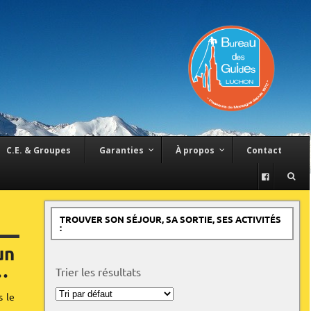
C.E. & Groupes
Garanties
À propos
Contact
TROUVER SON SÉJOUR, SA SORTIE, SES ACTIVITÉS
:
un
…
Trier les résultats
Trier
s le
les