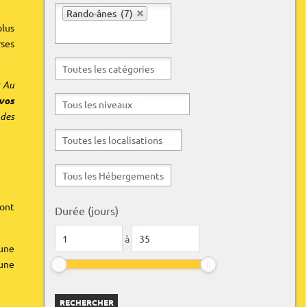
résultats
Rando-ânes (7)
plus
rses
« Au
vos
 des
vont
Durée (jours)
à
 une
 une