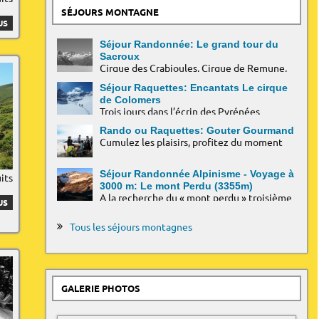
SÉJOURS MONTAGNE
US
Séjour Randonnée: Le grand tour du
Sacroux
Cirque des Crabioules, Cirque de Remune,
Vallée de la Frèche, 4 jours de découverte
en itinérance.
Séjour Raquettes: Encantats Le cirque
de Colomers
Trois jours dans l’écrin des Pyrénées
Catalanes entre ornements de granit et
myriades de lacs !
Rando ou Raquettes: Gouter Gourmand
Cumulez les plaisirs, profitez du moment
Séjour Randonnée Alpinisme - Voyage à
uits
3000 m: Le mont Perdu (3355m)
A la recherche du « mont perdu » troisième
US
sommet des Pyrénées
Tous les séjours montagnes
GALERIE PHOTOS