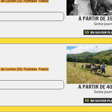
s de Luchon (31)
Pyrénées
France
A PARTIR DE 35
Sortie jour
EN SAVOIR PL
s de Luchon (31)
Pyrénées
France
A PARTIR DE 40
Sortie jour
EN SAVOIR PL