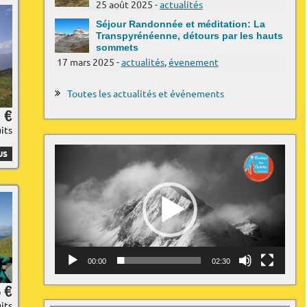
25 août 2025 -
actualités
Séjour Randonnée et méditation: La
Transpyrénéenne, détours par les hauts
sommets
17 mars 2025 -
actualités
,
évenement
Toutes les actualités et événements
 €
uits
Lecteur
US
vidéo
00:00
02:30
 €
uits