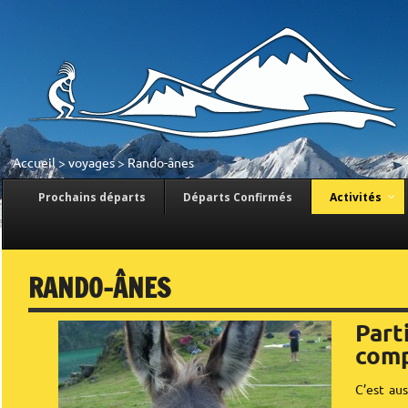
Accueil
>
voyages
>
Rando-ânes
Prochains départs
Départs Confirmés
Activités
RANDO-ÂNES
Part
comp
C’est au