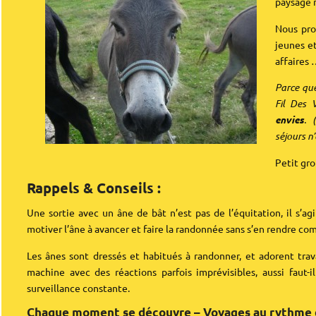
paysage 
Nous pro
jeunes et
affaires
Parce que
Fil Des
envies
.
séjours n
Petit gr
Rappels & Conseils :
Une sortie avec un âne de bât n’est pas de l’équitation, il s’a
motiver l’âne à avancer et faire la randonnée sans s’en rendre co
Les ânes sont dressés et habitués à randonner, et adorent trav
machine avec des réactions parfois imprévisibles, aussi faut
surveillance constante.
Chaque moment se découvre –
Voyages au rythme d