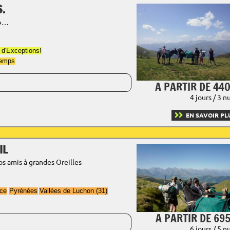
S.
ne…
 d'Exceptions!
temps
A PARTIR DE 440
4 jours / 3 n
EN SAVOIR PL
IL
os amis à grandes Oreilles
ce
Pyrénées
Vallées de Luchon (31)
A PARTIR DE 695
6 jours / 5 n