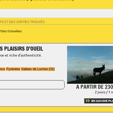
URS ET DES SORTIES TROUVÉS
rties trouvées
 PLAISIRS D'OUEIL
se et riche d’authenticité.
ance
Pyrénées
Vallées de Luchon (31)
A PARTIR DE 230
2 jours / 1 
EN SAVOIR PL