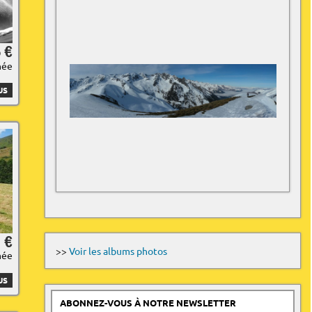
 €
née
US
 €
>>
Voir les albums photos
née
US
ABONNEZ-VOUS À NOTRE NEWSLETTER