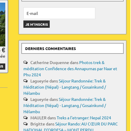
 €
DERNIERS COMMENTAIRES
née
Catherine Duquenne
dans
Photos trek &
US
méditation Confidence des Annapurnas par Naar et
Phu 2024
Lagueyrie
dans
Séjour Randonnée: Trek &
Méditation (Népal) - Langtang / Gosainkund /
Hélambu
Lagueyrie
dans
Séjour Randonnée: Trek &
Méditation (Népal) - Langtang / Gosainkund /
Hélambu
MAULER
dans
Treks a l'etranger: Nepal 2024
Brigitte
dans
Séjour Rando: AU CŒUR DU PARC
NATIONAL D’ORDESA – MONT PERDU