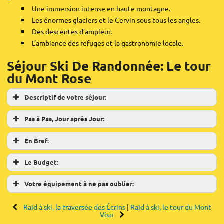
Une immersion intense en haute montagne.
Les énormes glaciers et le Cervin sous tous les angles.
Des descentes d’ampleur.
L’ambiance des refuges et la gastronomie locale.
Séjour Ski De Randonnée: Le tour
du Mont Rose
Descriptif de votre séjour:
Le tour du Mont Rose
Pas à Pas, Jour après Jour:
Le Massif du Mont Rose regroupe une dizaine de sommets de
En Bref:
plus de 4 000 mètres. À ski, il offre un terrain de jeu
Toutes les nuitées se feront en refuges gardés. Nuit la
exceptionnel et certaines des descentes les plus
veille à Gressoney en hôtel.
Le Budget:
Depuis Chamonix ou Turin, rejoindre la vallée d’Aoste puis
spectaculaires des Alpes. Nous vous proposons de partir à sa
Gressoney.
découverte en réalisant son tour entre le Val de Gressoney et
Votre équipement à ne pas oublier:
Zermatt. À cheval entre l’Italie et la Suisse, vous profiterez de
1910€/pers pour 5 participants
Pointe Giordani et refuge Mantova
paysages glaciaires grandioses et réaliserez l’ascension de
Raid à ski, la traversée des Écrins
|
Raid à ski, le tour du Mont
Pour ce premier jour de ski de randonnée au Mont Rose,
Viso
(2140€ / 4 inscrits)
plusieurs sommets de 4 000 mètres.
Le point de rendez-vous sera à 18h00 à Gressoney la veille du
rendez-vous à Gressoney-Staffal. Montée en téléphérique